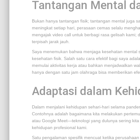
Tantangan Mental d
Bukan hanya tantangan fisik; tantangan mental juga sa
meningkat setiap hari, perasaan cemas selalu mengha
mengajak video call untuk berbagi rasa gelisah kami
terpisah jarak jauh.
Saya menemukan bahwa menjaga kesehatan mental s
kesehatan fisik. Salah satu cara efektif bagi saya ada
memulai aktivitas kerja atau bahkan menjadwalkan wa
hanya dengan satu jam olahraga bisa memberikan efek p
Adaptasi dalam Kehi
Dalam menjalani kehidupan sehari-hari selama pande
Contohnya adalah bagaimana kita melakukan pertemuan 
atau Google Meet—teknologi yang dulunya sering kita 
kehidupan profesional kami.
Satu pengalaman spesifik mencuat ketika perusahaa