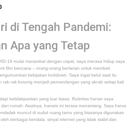
p
ri di Tengah Pandemi:
n Apa yang Tetap
COVID-19 mulai merambat dengan cepat, saya merasa hidup saya
rti film bencana – orang-orang berlarian untuk membeli
engumumkan kebijakan lockdown. Saya ingat betul saat itu
an rak-rak kosong menjadi pemandangan yang akrab setiap kali
api ketidakpastian yang luar biasa. Rutinitas harian saya
a dari rumah. Awalnya, transisi ini terasa menantang. Saya harus
endadak muncul di sudut ruang tamu yang biasanya digunakan
leh berbagai kendala: sinyal internet yang tidak stabil dan