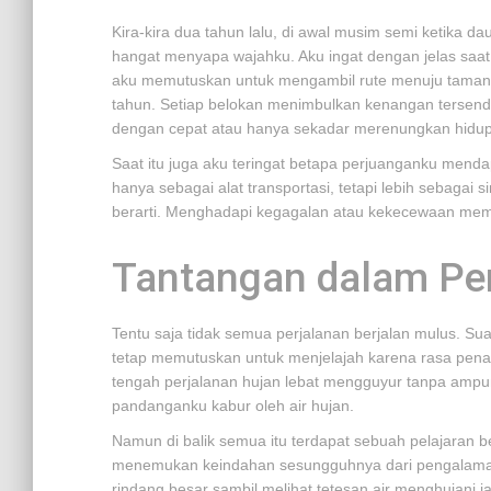
Kira-kira dua tahun lalu, di awal musim semi ketika d
hangat menyapa wajahku. Aku ingat dengan jelas saat 
aku memutuskan untuk mengambil rute menuju taman 
tahun. Setiap belokan menimbulkan kenangan tersen
dengan cepat atau hanya sekadar merenungkan hidup
Saat itu juga aku teringat betapa perjuanganku menda
hanya sebagai alat transportasi, tetapi lebih sebaga
berarti. Menghadapi kegagalan atau kekecewaan memb
Tantangan dalam Pe
Tentu saja tidak semua perjalanan berjalan mulus. Su
tetap memutuskan untuk menjelajah karena rasa penas
tengah perjalanan hujan lebat mengguyur tanpa amp
pandanganku kabur oleh air hujan.
Namun di balik semua itu terdapat sebuah pelajaran b
menemukan keindahan sesungguhnya dari pengalaman 
rindang besar sambil melihat tetesan air menghujani j