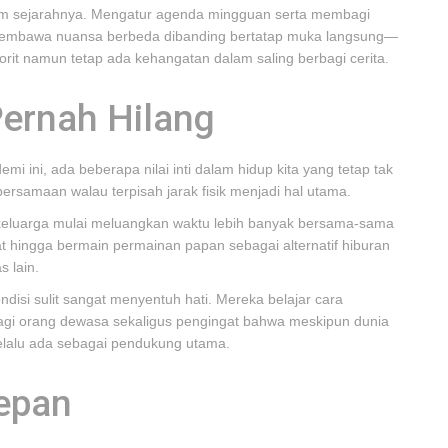
lam sejarahnya. Mengatur agenda mingguan serta membagi
 membawa nuansa berbeda dibanding bertatap muka langsung—
orit namun tetap ada kehangatan dalam saling berbagi cerita.
 Pernah Hilang
i ini, ada beberapa nilai inti dalam hidup kita yang tetap tak
rsamaan walau terpisah jarak fisik menjadi hal utama.
keluarga mulai meluangkan waktu lebih banyak bersama-sama
ingga bermain permainan papan sebagai alternatif hiburan
s lain.
isi sulit sangat menyentuh hati. Mereka belajar cara
bagi orang dewasa sekaligus pengingat bahwa meskipun dunia
selalu ada sebagai pendukung utama.
epan