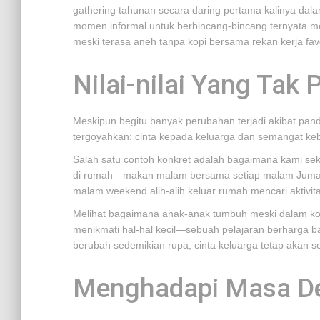
gathering tahunan secara daring pertama kalinya da
momen informal untuk berbincang-bincang ternyata
meski terasa aneh tanpa kopi bersama rekan kerja fav
Nilai-nilai Yang Tak
Meskipun begitu banyak perubahan terjadi akibat pandem
tergoyahkan: cinta kepada keluarga dan semangat kebe
Salah satu contoh konkret adalah bagaimana kami se
di rumah—makan malam bersama setiap malam Jumat h
malam weekend alih-alih keluar rumah mencari aktivita
Melihat bagaimana anak-anak tumbuh meski dalam kond
menikmati hal-hal kecil—sebuah pelajaran berharga 
berubah sedemikian rupa, cinta keluarga tetap akan 
Menghadapi Masa D