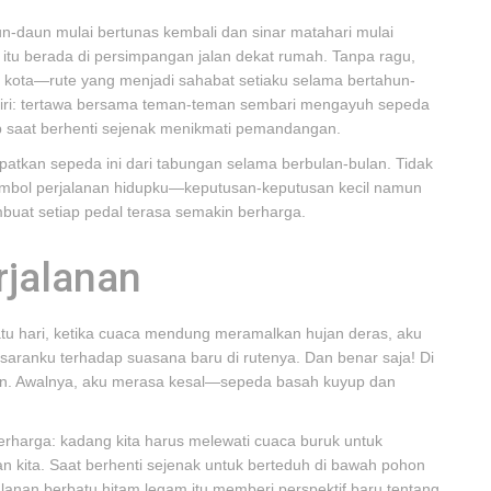
aun-daun mulai bertunas kembali dan sinar matahari mulai
itu berada di persimpangan jalan dekat rumah. Tanpa ragu,
kota—rute yang menjadi sahabat setiaku selama bertahun-
diri: tertawa bersama teman-teman sembari mengayuh sepeda
 saat berhenti sejenak menikmati pemandangan.
patkan sepeda ini dari tabungan selama berbulan-bulan. Tidak
i simbol perjalanan hidupku—keputusan-keputusan kecil namun
uat setiap pedal terasa semakin berharga.
rjalanan
atu hari, ketika cuaca mendung meramalkan hujan deras, aku
aranku terhadap suasana baru di rutenya. Dan benar saja! Di
un. Awalnya, aku merasa kesal—sepeda basah kuyup dan
erharga: kadang kita harus melewati cuaca buruk untuk
kita. Saat berhenti sejenak untuk berteduh di bawah pohon
alanan berbatu hitam legam itu memberi perspektif baru tentang