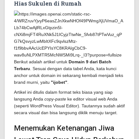
Hias Sukulen di Rumah
Berikut adalah artikel untuk
Domain 9 dari Batch
Terbaru
. Sesuai dengan data tabel Anda, kata kunci
anchor untuk domain ini sekarang kembali menjadi teks
brand murni, yaitu
"ijobet"
.
Artikel ini ditulis dalam format teks biasa yang siap
langsung Anda
copy-paste
ke editor visual web Anda
(seperti WordPress Visual Editor). Tautannya sudah aktif
secara visual dan bisa langsung diklik menuju target.
Menemukan Ketenangan Jiwa