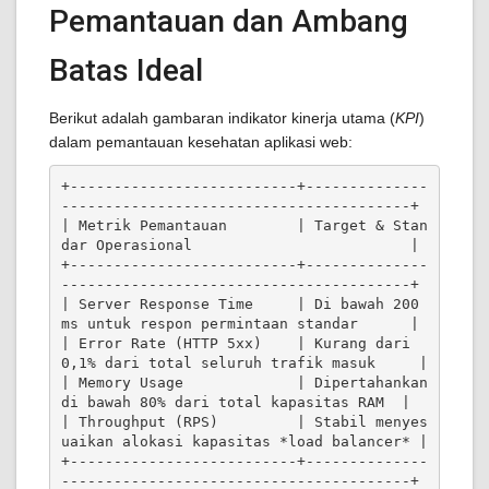
Pemantauan dan Ambang
Batas Ideal
Berikut adalah gambaran indikator kinerja utama (
KPI
)
dalam pemantauan kesehatan aplikasi web:
+--------------------------+--------------
----------------------------------------+

| Metrik Pemantauan        | Target & Stan
dar Operasional                         |

+--------------------------+--------------
----------------------------------------+

| Server Response Time     | Di bawah 200 
ms untuk respon permintaan standar      |

| Error Rate (HTTP 5xx)    | Kurang dari 
0,1% dari total seluruh trafik masuk     |

| Memory Usage             | Dipertahankan 
di bawah 80% dari total kapasitas RAM  |

| Throughput (RPS)         | Stabil menyes
uaikan alokasi kapasitas *load balancer* |

+--------------------------+--------------