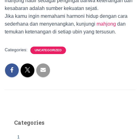
mahjong hadir sebagai pengingat bahwa ketenangan dan
kesabaran adalah sumber kekuatan sejati.
Jika kamu ingin memahami harmoni hidup dengan cara
sederhana dan menyenangkan, kunjungi
mahjong
dan
temukan ketenangan di setiap ubin yang tersusun.
Categories:
UNCATEGORIZED
Categories
1