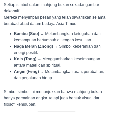
Setiap simbol dalam mahjong bukan sekadar gambar
dekoratif.
Mereka menyimpan pesan yang telah diwariskan selama
berabad-abad dalam budaya Asia Timur.
Bambu (Suo)
→ Melambangkan keteguhan dan
kemampuan bertumbuh di tengah kesulitan.
Naga Merah (Zhong)
→ Simbol keberanian dan
energi positif.
Koin (Tong)
→ Menggambarkan keseimbangan
antara materi dan spiritual.
Angin (Feng)
→ Melambangkan arah, perubahan,
dan perjalanan hidup.
Simbol-simbol ini menunjukkan bahwa mahjong bukan
hanya permainan angka, tetapi juga bentuk visual dari
filosofi kehidupan.