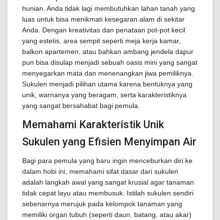
hunian. Anda tidak lagi membutuhkan lahan tanah yang
luas untuk bisa menikmati kesegaran alam di sekitar
Anda. Dengan kreativitas dan penataan pot-pot kecil
yang estetis, area sempit seperti meja kerja kamar,
balkon apartemen, atau bahkan ambang jendela dapur
pun bisa disulap menjadi sebuah oasis mini yang sangat
menyegarkan mata dan menenangkan jiwa pemiliknya.
Sukulen menjadi pilihan utama karena bentuknya yang
unik, warnanya yang beragam, serta karakteristiknya
yang sangat bersahabat bagi pemula.
Memahami Karakteristik Unik
Sukulen yang Efisien Menyimpan Air
Bagi para pemula yang baru ingin menceburkan diri ke
dalam hobi ini, memahami sifat dasar dari sukulen
adalah langkah awal yang sangat krusial agar tanaman
tidak cepat layu atau membusuk. Istilah sukulen sendiri
sebenarnya merujuk pada kelompok tanaman yang
memiliki organ tubuh (seperti daun, batang, atau akar)