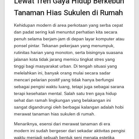
Lewat Tren Gaya Hidup Berkebun
Tanaman Hias Sukulen di Rumah
Kehidupan modern di area perkotaan yang serba cepat
dan padat sering kali menuntut perhatian kita secara
penuh selama berjam-jam di depan layar komputer atau
ponsel pintar. Tekanan pekerjaan yang menumpuk,
rutinitas harian yang monoton, serta bisingnya suasana
jalanan kota tidak jarang memicu tingkat stres yang
tinggi bagi masyarakat urban. Di tengah situasi yang
melelahkan ini, banyak orang mulai secara sadar
mencari pelarian positif yang tidak hanya berfungsi
sebagai pengisi waktu luang, tetapi juga sebagai sarana
terapi kesehatan mental. Salah satu tren gaya hidup
sehat dan ramah lingkungan yang belakangan ini
sangat digandrungi oleh berbagai kalangan adalah hobi
merawat tanaman hias sukulen di rumah.
Menariknya, esensi dari merawat tanaman di era
modern ini sudah bergeser dari sekadar aktivitas pengisi
waktu menjadi sebuah bentuk seni menata estetika