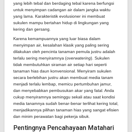
yang lebih tebal dan berdaging tebal karena berfungsi
untuk menyimpan cadangan air dalam jangka waktu
yang lama. Karakteristik evolusioner ini membuat
sukulen mampu bertahan hidup di lingkungan yang
kering dan gersang.
Karena kemampuannya yang luar biasa dalam
menyimpan air, kesalahan klasik yang paling sering
dilakukan oleh pencinta tanaman pemula justru adalah
terlalu sering menyiramnya (
overwatering
). Sukulen
tidak membutuhkan siraman air setiap hari seperti
tanaman hias daun konvensional. Menyiram sukulen
secara berlebihan justru akan membuat media tanam
menjadi terlalu lembap, memicu pertumbuhan jamur,
dan menyebabkan pembusukan akar yang fatal. Anda
cukup menyiramnya seminggu sekali atau saat kondisi
media tanamnya sudah benar-benar terlihat kering total,
menjadikannya pilihan tanaman hias yang sangat efisien
dan minim perawatan bagi pekerja sibuk.
Pentingnya Pencahayaan Matahari