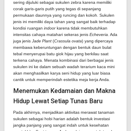
sering dijuluki sebagai sukulen zebra karena memiliki
corak garis-garis putih yang tegas di sepanjang
permukaan daunnya yang runcing dan kokoh. Sukulen
jenis ini memiliki daya tahan yang sangat baik terhadap
kondisi ruangan
indoor
karena tidak membutuhkan
intensitas cahaya matahari sekeras jenis
Echeveria
. Ada
juga jenis
Jade Plant
(
Crassula ovata
) yang dipercaya
membawa keberuntungan dengan bentuk daun bulat
tebal menyerupai batu giok hijau yang berkilau saat
terkena cahaya. Menata kombinasi dari berbagai jenis
sukulen ini ke dalam sebuah wadah terarium kaca mini
akan menghasilkan karya seni hidup yang luar biasa
cantik untuk memperindah estetika meja kerja Anda.
Menemukan Kedamaian dan Makna
Hidup Lewat Setiap Tunas Baru
Pada akhirnya, menjadikan aktivitas merawat tanaman
sukulen sebagai hobi harian adalah bentuk investasi
jangka panjang yang sangat indah untuk kesehatan