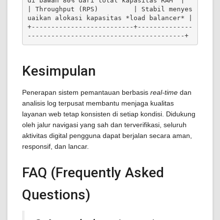
di bawah 80% dari total kapasitas RAM  |

| Throughput (RPS)         | Stabil menyes
uaikan alokasi kapasitas *load balancer* |

+--------------------------+--------------
Kesimpulan
Penerapan sistem pemantauan berbasis
real-time
dan
analisis log terpusat membantu menjaga kualitas
layanan web tetap konsisten di setiap kondisi. Didukung
oleh jalur navigasi yang sah dan terverifikasi, seluruh
aktivitas digital pengguna dapat berjalan secara aman,
responsif, dan lancar.
FAQ (Frequently Asked
Questions)