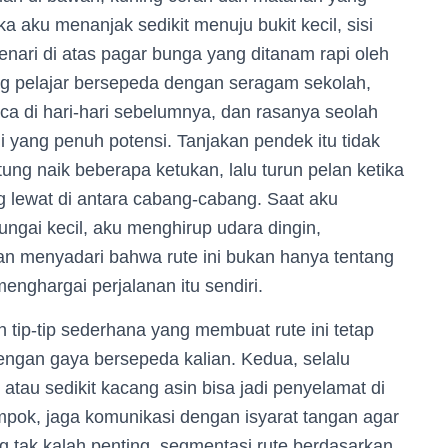
a aku menanjak sedikit menuju bukit kecil, sisi
ari di atas pagar bunga yang ditanam rapi oleh
ang pelajar bersepeda dengan seragam sekolah,
a di hari-hari sebelumnya, dan rasanya seolah
i yang penuh potensi. Tanjakan pendek itu tidak
ung naik beberapa ketukan, lalu turun pelan ketika
g lewat di antara cabang-cabang. Saat aku
ngai kecil, aku menghirup udara dingin,
 dan menyadari bahwa rute ini bukan hanya tentang
enghargai perjalanan itu sendiri.
 tip-tip sederhana yang membuat rute ini tetap
engan gaya bersepeda kalian. Kedua, selalu
atau sedikit kacang asin bisa jadi penyelamat di
elompok, jaga komunikasi dengan isyarat tangan agar
g tak kalah penting, segmentasi rute berdasarkan