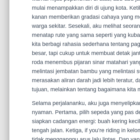
mulai menampakkan diri di ujung kota. Ketik
kanan memberikan gradasi cahaya yang men
warga sekitar. Sesekali, aku melihat seor
menatap rute yang sama seperti yang kubac
kita berbagi rahasia sederhana tentang pag
besar, tapi cukup untuk membuat detak jant
roda menembus pijaran sinar matahari yan
melintasi jembatan bambu yang melintasi su
merasakan aliran darah jadi lebih teratur,
tujuan, melainkan tentang bagaimana kita m
Selama perjalananku, aku juga menyelipkan
nyaman. Pertama, pilih sepeda yang pas d
siapkan cadangan energi: buah kering kecil 
tengah jalan. Ketiga, if you’re riding in k
tidak mengganggu arus lalu lintas. Dan yan