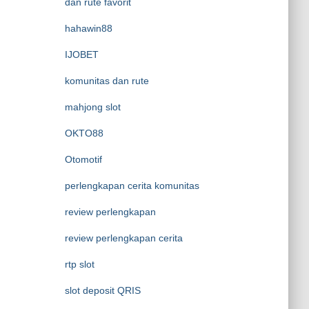
dan rute favorit
hahawin88
IJOBET
komunitas dan rute
mahjong slot
OKTO88
Otomotif
perlengkapan cerita komunitas
review perlengkapan
review perlengkapan cerita
rtp slot
slot deposit QRIS