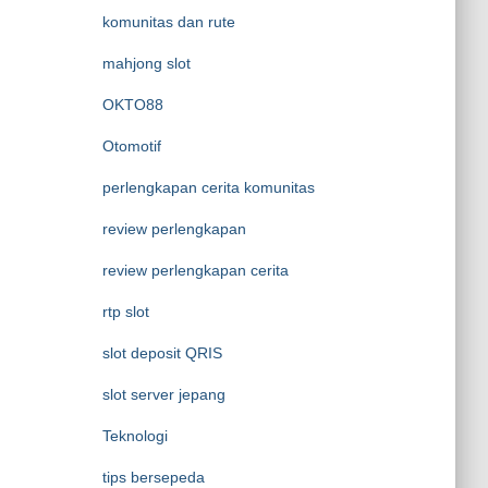
komunitas dan rute
mahjong slot
OKTO88
Otomotif
perlengkapan cerita komunitas
review perlengkapan
review perlengkapan cerita
rtp slot
slot deposit QRIS
slot server jepang
Teknologi
tips bersepeda