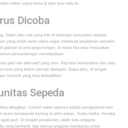
kan waktu cukup lama di atas dua roda itu.
arus Dicoba
ng. Salah satu rute yang hits di kalangan komunitas sepeda
ngan yang indah serta udara segar membuat perjalanan semakin
ah jalanan di area pegunungan, di mana kita bisa merasakan
n bonus pemandangan menakjubkan.
sa jadi rute alternatif yang seru. Kita bisa berkendara dari satu
ut kota yang belum pernah dijelajahi. Siapa tahu, di tengah
an menarik yang bisa diabadikan!
munitas Sepeda
 bisa dibagikan. Contoh salah satunya adalah pengalaman dari
n acara bersepeda bareng di akhir pekan. Suatu ketika, mereka
agak jauh. Di tengah perjalanan, salah satu anggota
ia yang berhenti, tapi semua anggota membantu untuk