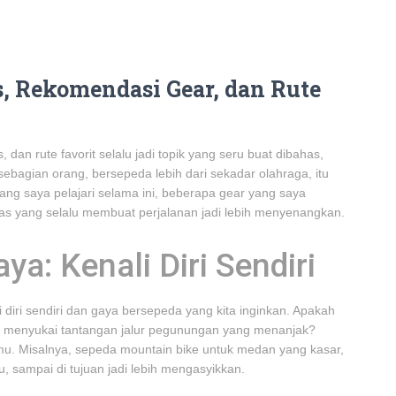
s, Rekomendasi Gear, dan Rute
 dan rute favorit selalu jadi topik yang seru buat dibahas,
 sebagian orang, bersepeda lebih dari sekadar olahraga, itu
ang saya pelajari selama ini, beberapa gear yang saya
tas yang selalu membuat perjalanan jadi lebih menyenangkan.
a: Kenali Diri Sendiri
 diri sendiri dan gaya bersepeda yang kita inginkan. Apakah
ih menyukai tantangan jalur pegunungan yang menanjak?
mu. Misalnya, sepeda mountain bike untuk medan yang kasar,
, sampai di tujuan jadi lebih mengasyikkan.