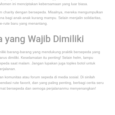
 Momen ini menciptakan kebersamaan yang luar biasa.
am charity dengan bersepeda. Misalnya, mereka mengumpulkan
na bagi anak-anak kurang mampu. Selain menjalin solidaritas,
e-rute baru yang menantang.
yang Wajib Dimiliki
miliki barang-barang yang mendukung praktik bersepeda yang
us dimiliki. Keselamatan itu penting! Selain helm, lampu
epeda saat malam. Jangan lupakan juga toples botol untuk
erjalanan.
n komunitas atau forum sepeda di media sosial. Di sinilah
dasi rute favorit, dan yang paling penting, berbagi cerita seru
lamat bersepeda dan semoga perjalananmu menyenangkan!