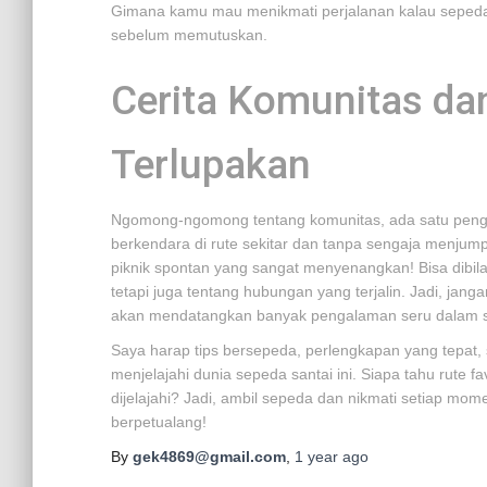
Gimana kamu mau menikmati perjalanan kalau sepedanya
sebelum memutuskan.
Cerita Komunitas d
Terlupakan
Ngomong-ngomong tentang komunitas, ada satu penga
berkendara di rute sekitar dan tanpa sengaja menjumpai
piknik spontan yang sangat menyenangkan! Bisa dibil
tetapi juga tentang hubungan yang terjalin. Jadi, ja
akan mendatangkan banyak pengalaman seru dalam se
Saya harap tips bersepeda, perlengkapan yang tepat, s
menjelajahi dunia sepeda santai ini. Siapa tahu rute
dijelajahi? Jadi, ambil sepeda dan nikmati setiap mom
berpetualang!
By
gek4869@gmail.com
,
1 year
ago