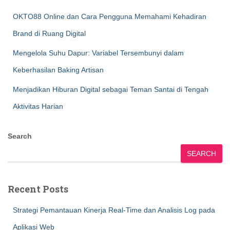
OKTO88 Online dan Cara Pengguna Memahami Kehadiran
Brand di Ruang Digital
Mengelola Suhu Dapur: Variabel Tersembunyi dalam
Keberhasilan Baking Artisan
Menjadikan Hiburan Digital sebagai Teman Santai di Tengah
Aktivitas Harian
Search
SEARCH
Recent Posts
Strategi Pemantauan Kinerja Real-Time dan Analisis Log pada
Aplikasi Web