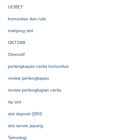
IJOBET
komunitas dan rute
mahjong slot
OKTO88
Otomotif
perlengkapan cerita komunitas
review perlengkapan
review perlengkapan cerita
rtp slot
slot deposit QRIS
slot server jepang
Teknologi