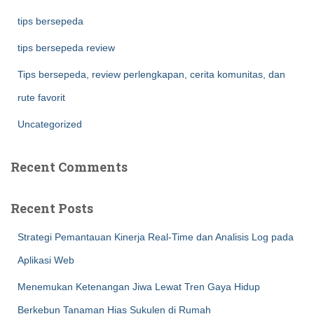
tips bersepeda
tips bersepeda review
Tips bersepeda, review perlengkapan, cerita komunitas, dan
rute favorit
Uncategorized
Recent Comments
Recent Posts
Strategi Pemantauan Kinerja Real-Time dan Analisis Log pada
Aplikasi Web
Menemukan Ketenangan Jiwa Lewat Tren Gaya Hidup
Berkebun Tanaman Hias Sukulen di Rumah