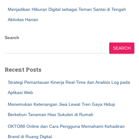
Menjadikan Hiburan Digital sebagai Teman Santai di Tengah
Aktivitas Harian
Search
SEARCH
Recent Posts
Strategi Pemantauan Kinerja Real-Time dan Analisis Log pada
Aplikasi Web
Menemukan Ketenangan Jiwa Lewat Tren Gaya Hidup
Berkebun Tanaman Hias Sukulen di Rumah
OKTO88 Online dan Cara Pengguna Memahami Kehadiran
Brand di Ruang Digital