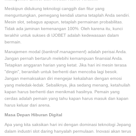
Meskipun didukung teknologi canggih dan fitur yang
menguntungkan, pemegang kendali utama tetaplah Anda sendiri.
Mesin slot, sebagus apapun, tetaplah permainan probabilitas.
Tidak ada jaminan kemenangan 100%. Oleh karena itu, kunci
terakhir untuk sukses di IJOBET adalah kedewasaan dalam
bermain.
Manajemen modal (
bankroll management
) adalah perisai Anda.
Jangan pernah bertaruh melebihi kemampuan finansial Anda.
Tetapkan anggaran harian yang ketat. Jika hari ini mesin terasa
"dingin", beranilah untuk berhenti dan mencoba lagi besok.
Jangan memaksakan diri mengejar kekalahan dengan emosi
yang meledak-ledak. Sebaliknya, jika sedang menang, ketahuilah
kapan harus berhenti dan menikmati hasilnya. Pemain yang
cerdas adalah pemain yang tahu kapan harus masuk dan kapan
harus keluar dari arena.
Masa Depan Hiburan Digital
Apa yang kita saksikan hari ini dengan dominasi teknologi Jepang
dalam industri slot daring hanyalah permulaan. Inovasi akan terus