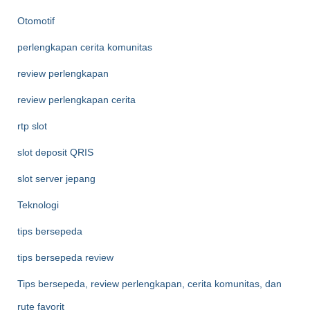
Otomotif
perlengkapan cerita komunitas
review perlengkapan
review perlengkapan cerita
rtp slot
slot deposit QRIS
slot server jepang
Teknologi
tips bersepeda
tips bersepeda review
Tips bersepeda, review perlengkapan, cerita komunitas, dan
rute favorit