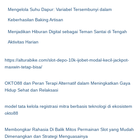
Mengelola Suhu Dapur: Variabel Tersembunyi dalam
Keberhasilan Baking Artisan
Menjadikan Hiburan Digital sebagai Teman Santai di Tengah
Aktivitas Harian
https://alturabike.com/slot-depo-10k-ijobet-modal-kecil-jackpot-
maxwin-tetap-bisa/
OKTO88 dan Peran Terapi Alternatif dalam Meningkatkan Gaya
Hidup Sehat dan Relaksasi
model tata kelola registrasi mitra berbasis teknologi di ekosistem
okto88
Membongkar Rahasia Di Balik Mitos Permainan Slot yang Mudah
Dimenangkan dan Strategi Menguasainya