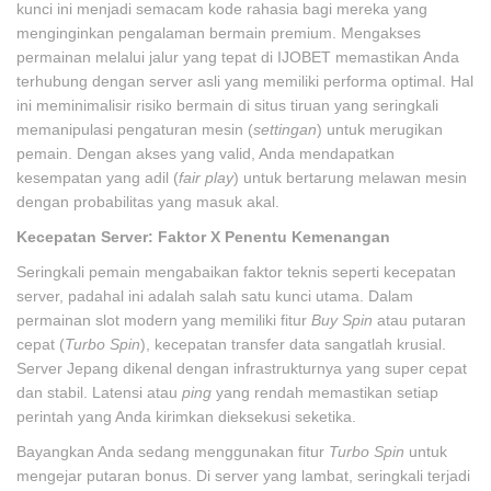
kunci ini menjadi semacam kode rahasia bagi mereka yang
menginginkan pengalaman bermain premium. Mengakses
permainan melalui jalur yang tepat di IJOBET memastikan Anda
terhubung dengan server asli yang memiliki performa optimal. Hal
ini meminimalisir risiko bermain di situs tiruan yang seringkali
memanipulasi pengaturan mesin (
settingan
) untuk merugikan
pemain. Dengan akses yang valid, Anda mendapatkan
kesempatan yang adil (
fair play
) untuk bertarung melawan mesin
dengan probabilitas yang masuk akal.
Kecepatan Server: Faktor X Penentu Kemenangan
Seringkali pemain mengabaikan faktor teknis seperti kecepatan
server, padahal ini adalah salah satu kunci utama. Dalam
permainan slot modern yang memiliki fitur
Buy Spin
atau putaran
cepat (
Turbo Spin
), kecepatan transfer data sangatlah krusial.
Server Jepang dikenal dengan infrastrukturnya yang super cepat
dan stabil. Latensi atau
ping
yang rendah memastikan setiap
perintah yang Anda kirimkan dieksekusi seketika.
Bayangkan Anda sedang menggunakan fitur
Turbo Spin
untuk
mengejar putaran bonus. Di server yang lambat, seringkali terjadi