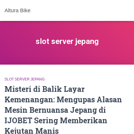
Altura Bike
slot server jepang
SLOT SERVER JEPANG
Misteri di Balik Layar
Kemenangan: Mengupas Alasan
Mesin Bernuansa Jepang di
IJOBET Sering Memberikan
Kejutan Manis