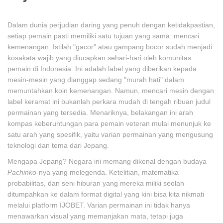
Dalam dunia perjudian daring yang penuh dengan ketidakpastian,
setiap pemain pasti memiliki satu tujuan yang sama: mencari
kemenangan. Istilah "gacor" atau gampang bocor sudah menjadi
kosakata wajib yang diucapkan sehari-hari oleh komunitas
pemain di Indonesia. Ini adalah label yang diberikan kepada
mesin-mesin yang dianggap sedang "murah hati" dalam
memuntahkan koin kemenangan. Namun, mencari mesin dengan
label keramat ini bukanlah perkara mudah di tengah ribuan judul
permainan yang tersedia. Menariknya, belakangan ini arah
kompas keberuntungan para pemain veteran mulai menunjuk ke
satu arah yang spesifik, yaitu varian permainan yang mengusung
teknologi dan tema dari Jepang.
Mengapa Jepang? Negara ini memang dikenal dengan budaya
Pachinko
-nya yang melegenda. Ketelitian, matematika
probabilitas, dan seni hiburan yang mereka miliki seolah
ditumpahkan ke dalam format digital yang kini bisa kita nikmati
melalui platform IJOBET. Varian permainan ini tidak hanya
menawarkan visual yang memanjakan mata, tetapi juga