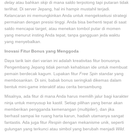
delay
atau bahkan
skip
di mana saldo terpotong tapi putaran tidak
terlihat. Di server Jepang, hal ini hampir mustahil terjadi.
Kelancaran ini memungkinkan Anda untuk mengeksekusi strategi
permainan dengan presisi tinggi. Anda bisa berhenti tepat di saat
saldo mencapai target, atau menekan tombol putar di momen
yang menurut insting Anda tepat, tanpa gangguan jeda waktu
yang menyebalkan.
Inovasi Fitur Bonus yang Menggoda
Daya tarik lain dari varian ini adalah kreativitas fitur bonusnya.
Pengembang Jepang tidak pernah kehabisan ide untuk membuat
pemain berdecak kagum. Lupakan fitur
Free Spin
standar yang
membosankan. Di sini, babak bonus seringkali dikemas dalam
bentuk mini-game interaktif atau cerita bersambung.
Misalnya, ada fitur di mana Anda harus memilih jalur bagi karakter
ninja untuk menyusup ke kastil. Setiap pilihan yang benar akan
memberikan pengganda kemenangan (
multiplier
), dan jika
berhasil sampai ke ruang harta karun, hadiah utamanya sangat
fantastis. Ada juga fitur
Respin
dengan mekanisme unik, seperti
gulungan yang terkunci atau simbol yang berubah menjadi
Wild
.