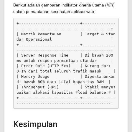
Berikut adalah gambaran indikator kinerja utama (
KPI
)
dalam pemantauan kesehatan aplikasi web:
+--------------------------+--------------
----------------------------------------+

| Metrik Pemantauan        | Target & Stan
dar Operasional                         |

+--------------------------+--------------
----------------------------------------+

| Server Response Time     | Di bawah 200 
ms untuk respon permintaan standar      |

| Error Rate (HTTP 5xx)    | Kurang dari 
0,1% dari total seluruh trafik masuk     |

| Memory Usage             | Dipertahankan 
di bawah 80% dari total kapasitas RAM  |

| Throughput (RPS)         | Stabil menyes
uaikan alokasi kapasitas *load balancer* |

+--------------------------+--------------
Kesimpulan