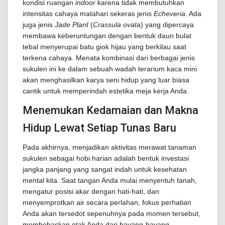
kondisi ruangan
indoor
karena tidak membutuhkan
intensitas cahaya matahari sekeras jenis
Echeveria
. Ada
juga jenis
Jade Plant
(
Crassula ovata
) yang dipercaya
membawa keberuntungan dengan bentuk daun bulat
tebal menyerupai batu giok hijau yang berkilau saat
terkena cahaya. Menata kombinasi dari berbagai jenis
sukulen ini ke dalam sebuah wadah terarium kaca mini
akan menghasilkan karya seni hidup yang luar biasa
cantik untuk memperindah estetika meja kerja Anda.
Menemukan Kedamaian dan Makna
Hidup Lewat Setiap Tunas Baru
Pada akhirnya, menjadikan aktivitas merawat tanaman
sukulen sebagai hobi harian adalah bentuk investasi
jangka panjang yang sangat indah untuk kesehatan
mental kita. Saat tangan Anda mulai menyentuh tanah,
mengatur posisi akar dengan hati-hati, dan
menyemprotkan air secara perlahan, fokus perhatian
Anda akan tersedot sepenuhnya pada momen tersebut,
membebaskan otak Anda dari bayang-bayang