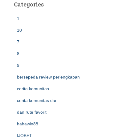
Categories
1
10
7
8
9
bersepeda review perlengkapan
cerita komunitas
cerita komunitas dan
dan rute favorit
hahawin88
IJOBET