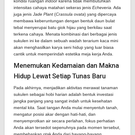
kondisi ruangan
indoor
karena tidak membutuhkan
intensitas cahaya matahari sekeras jenis
Echeveria
. Ada
juga jenis
Jade Plant
(
Crassula ovata
) yang dipercaya
membawa keberuntungan dengan bentuk daun bulat
tebal menyerupai batu giok hijau yang berkilau saat
terkena cahaya. Menata kombinasi dari berbagai jenis
sukulen ini ke dalam sebuah wadah terarium kaca mini
akan menghasilkan karya seni hidup yang luar biasa
cantik untuk memperindah estetika meja kerja Anda.
Menemukan Kedamaian dan Makna
Hidup Lewat Setiap Tunas Baru
Pada akhirnya, menjadikan aktivitas merawat tanaman
sukulen sebagai hobi harian adalah bentuk investasi
jangka panjang yang sangat indah untuk kesehatan
mental kita. Saat tangan Anda mulai menyentuh tanah,
mengatur posisi akar dengan hati-hati, dan
menyemprotkan air secara perlahan, fokus perhatian
Anda akan tersedot sepenuhnya pada momen tersebut,
membebaskan otak Anda dari bayang-bayang