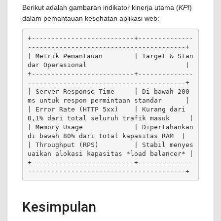
Berikut adalah gambaran indikator kinerja utama (
KPI
)
dalam pemantauan kesehatan aplikasi web:
+--------------------------+--------------
----------------------------------------+

| Metrik Pemantauan        | Target & Stan
dar Operasional                         |

+--------------------------+--------------
----------------------------------------+

| Server Response Time     | Di bawah 200 
ms untuk respon permintaan standar      |

| Error Rate (HTTP 5xx)    | Kurang dari 
0,1% dari total seluruh trafik masuk     |

| Memory Usage             | Dipertahankan 
di bawah 80% dari total kapasitas RAM  |

| Throughput (RPS)         | Stabil menyes
uaikan alokasi kapasitas *load balancer* |

+--------------------------+--------------
Kesimpulan