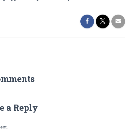
omments
e a Reply
ent.