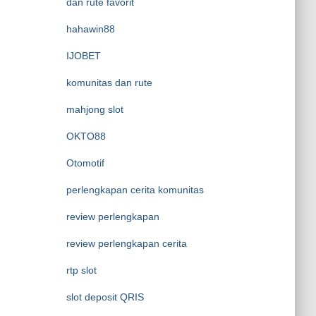
dan rute favorit
hahawin88
IJOBET
komunitas dan rute
mahjong slot
OKTO88
Otomotif
perlengkapan cerita komunitas
review perlengkapan
review perlengkapan cerita
rtp slot
slot deposit QRIS