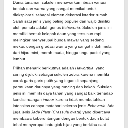
Dunia tanaman sukulen menawarkan ribuan variasi
bentuk dan warna yang sangat memikat untuk
dieksplorasi sebagai elemen dekorasi interior rumah.
Salah satu jenis yang paling populer dan wajib dimiliki
oleh pemula adalah genus
Echeveria
. Sukulen jenis ini
memiliki bentuk kelopak daun yang tersusun rapi
melingkar menyerupai bunga mawar yang sedang
mekar, dengan gradasi warna yang sangat indah mulai
dari hijau mint, merah muda, hingga ungu pastel yang
lembut.
Pilihan menarik berikutnya adalah
Haworthia
, yang
sering dijuluki sebagai sukulen zebra karena memiliki
corak garis-garis putih yang tegas di sepanjang
permukaan daunnya yang runcing dan kokoh. Sukulen
jenis ini memiliki daya tahan yang sangat baik terhadap
kondisi ruangan
indoor
karena tidak membutuhkan
intensitas cahaya matahari sekeras jenis
Echeveria
. Ada
juga jenis
Jade Plant
(
Crassula ovata
) yang dipercaya
membawa keberuntungan dengan bentuk daun bulat
tebal menyerupai batu giok hijau yang berkilau saat