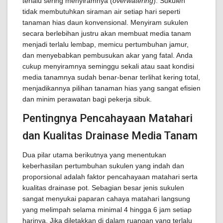
terlalu sering menyiramnya (
overwatering
). Sukulen
tidak membutuhkan siraman air setiap hari seperti
tanaman hias daun konvensional. Menyiram sukulen
secara berlebihan justru akan membuat media tanam
menjadi terlalu lembap, memicu pertumbuhan jamur,
dan menyebabkan pembusukan akar yang fatal. Anda
cukup menyiramnya seminggu sekali atau saat kondisi
media tanamnya sudah benar-benar terlihat kering total,
menjadikannya pilihan tanaman hias yang sangat efisien
dan minim perawatan bagi pekerja sibuk.
Pentingnya Pencahayaan Matahari
dan Kualitas Drainase Media Tanam
Dua pilar utama berikutnya yang menentukan
keberhasilan pertumbuhan sukulen yang indah dan
proporsional adalah faktor pencahayaan matahari serta
kualitas drainase pot. Sebagian besar jenis sukulen
sangat menyukai paparan cahaya matahari langsung
yang melimpah selama minimal 4 hingga 6 jam setiap
harinya. Jika diletakkan di dalam ruangan yang terlalu