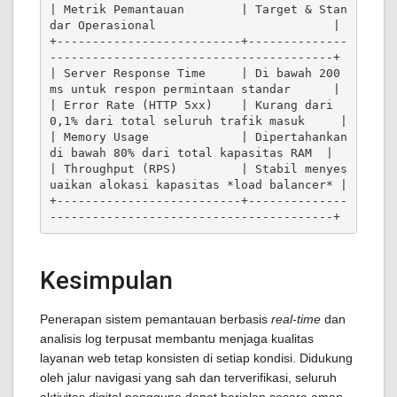
| Metrik Pemantauan        | Target & Stan
dar Operasional                         |

+--------------------------+--------------
----------------------------------------+

| Server Response Time     | Di bawah 200 
ms untuk respon permintaan standar      |

| Error Rate (HTTP 5xx)    | Kurang dari 
0,1% dari total seluruh trafik masuk     |

| Memory Usage             | Dipertahankan 
di bawah 80% dari total kapasitas RAM  |

| Throughput (RPS)         | Stabil menyes
uaikan alokasi kapasitas *load balancer* |

+--------------------------+--------------
Kesimpulan
Penerapan sistem pemantauan berbasis
real-time
dan
analisis log terpusat membantu menjaga kualitas
layanan web tetap konsisten di setiap kondisi. Didukung
oleh jalur navigasi yang sah dan terverifikasi, seluruh