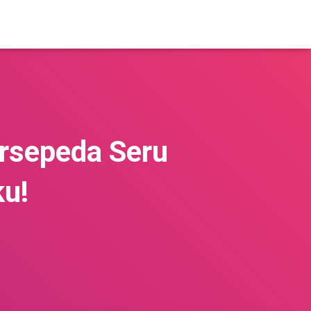
ersepeda Seru
ku!