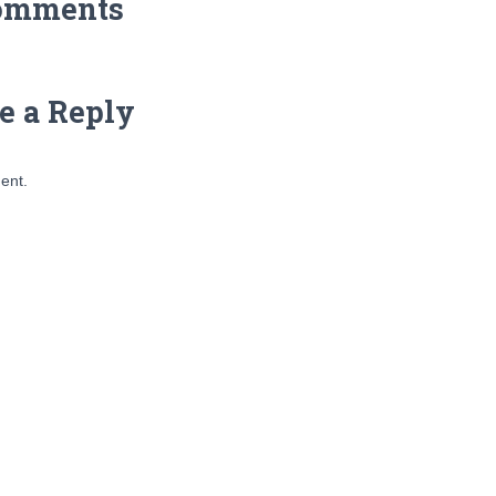
omments
e a Reply
ent.