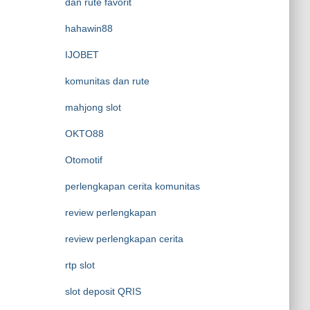
dan rute favorit
hahawin88
IJOBET
komunitas dan rute
mahjong slot
OKTO88
Otomotif
perlengkapan cerita komunitas
review perlengkapan
review perlengkapan cerita
rtp slot
slot deposit QRIS