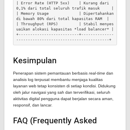
| Error Rate (HTTP 5xx)    | Kurang dari 
0,1% dari total seluruh trafik masuk     |

| Memory Usage             | Dipertahankan 
di bawah 80% dari total kapasitas RAM  |

| Throughput (RPS)         | Stabil menyes
uaikan alokasi kapasitas *load balancer* |

+--------------------------+--------------
Kesimpulan
Penerapan sistem pemantauan berbasis
real-time
dan
analisis log terpusat membantu menjaga kualitas
layanan web tetap konsisten di setiap kondisi. Didukung
oleh jalur navigasi yang sah dan terverifikasi, seluruh
aktivitas digital pengguna dapat berjalan secara aman,
responsif, dan lancar.
FAQ (Frequently Asked