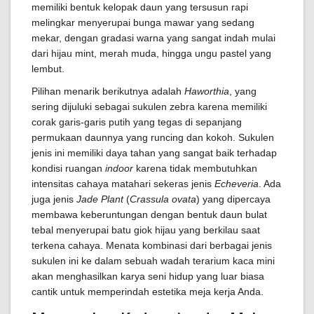
memiliki bentuk kelopak daun yang tersusun rapi
melingkar menyerupai bunga mawar yang sedang
mekar, dengan gradasi warna yang sangat indah mulai
dari hijau mint, merah muda, hingga ungu pastel yang
lembut.
Pilihan menarik berikutnya adalah
Haworthia
, yang
sering dijuluki sebagai sukulen zebra karena memiliki
corak garis-garis putih yang tegas di sepanjang
permukaan daunnya yang runcing dan kokoh. Sukulen
jenis ini memiliki daya tahan yang sangat baik terhadap
kondisi ruangan
indoor
karena tidak membutuhkan
intensitas cahaya matahari sekeras jenis
Echeveria
. Ada
juga jenis
Jade Plant
(
Crassula ovata
) yang dipercaya
membawa keberuntungan dengan bentuk daun bulat
tebal menyerupai batu giok hijau yang berkilau saat
terkena cahaya. Menata kombinasi dari berbagai jenis
sukulen ini ke dalam sebuah wadah terarium kaca mini
akan menghasilkan karya seni hidup yang luar biasa
cantik untuk memperindah estetika meja kerja Anda.