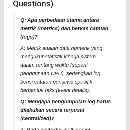
Questions)
Q: Apa perbedaan utama antara
metrik (
metrics
) dan berkas catatan
(
logs
)?
A: Metrik adalah data numerik yang
mengukur statistik kinerja sistem
dalam rentang waktu (seperti
penggunaan CPU), sedangkan log
berisi catatan peristiwa spesifik
berbentuk teks (
event details
).
Q: Mengapa pengumpulan log harus
dilakukan secara terpusat
(
centralized
)?
A: Pada arsitektur multi-server,