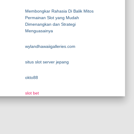
Membongkar Rahasia Di Balik Mitos
Permainan Slot yang Mudah
Dimenangkan dan Strategi
Menguasainya
wylandhawaiigalleries.com
situs slot server jepang
okto88
slot bet