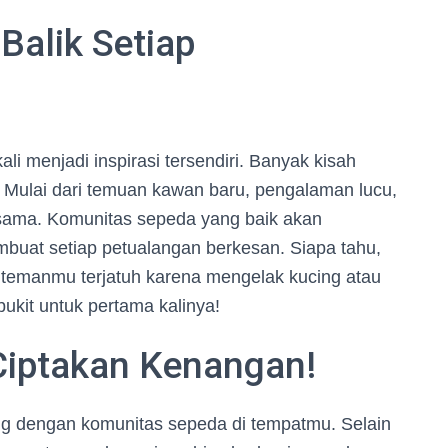
Balik Setiap
ali menjadi inspirasi tersendiri. Banyak kisah
n. Mulai dari temuan kawan baru, pengalaman lucu,
ersama. Komunitas sepeda yang baik akan
buat setiap petualangan berkesan. Siapa tahu,
 temanmu terjatuh karena mengelak kucing atau
ukit untuk pertama kalinya!
Ciptakan Kenangan!
ung dengan komunitas sepeda di tempatmu. Selain