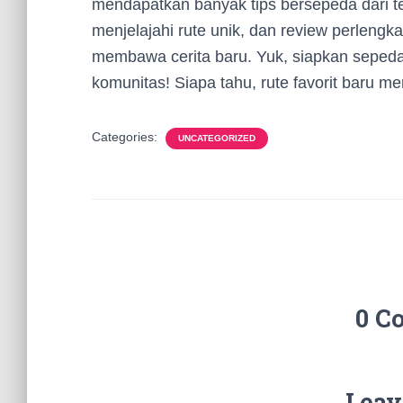
mendapatkan banyak tips bersepeda dari 
menjelajahi rute unik, dan review perleng
membawa cerita baru. Yuk, siapkan sepeda 
komunitas! Siapa tahu, rute favorit baru me
Categories:
UNCATEGORIZED
0 C
Leav