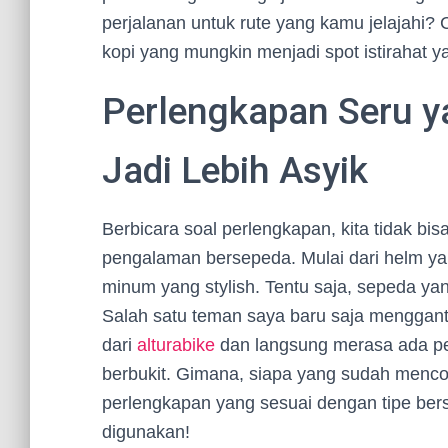
perjalanan untuk rute yang kamu jelajahi? C
kopi yang mungkin menjadi spot istirahat y
Perlengkapan Seru 
Jadi Lebih Asyik
Berbicara soal perlengkapan, kita tidak bi
pengalaman bersepeda. Mulai dari helm ya
minum yang stylish. Tentu saja, sepeda ya
Salah satu teman saya baru saja menggant
dari
alturabike
dan langsung merasa ada per
berbukit. Gimana, siapa yang sudah menco
perlengkapan yang sesuai dengan tipe be
digunakan!