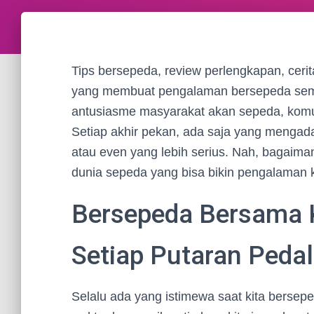
Tips bersepeda, review perlengkapan, cerit
yang membuat pengalaman bersepeda sema
antusiasme masyarakat akan sepeda, komu
Setiap akhir pekan, ada saja yang mengada
atau even yang lebih serius. Nah, bagaima
dunia sepeda yang bisa bikin pengalaman k
Bersepeda Bersama K
Setiap Putaran Pedal
Selalu ada yang istimewa saat kita berse