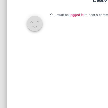
You must be
logged in
to post a comm