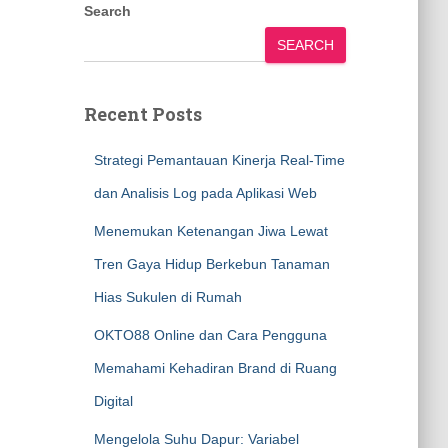
Search
SEARCH
Recent Posts
Strategi Pemantauan Kinerja Real-Time
dan Analisis Log pada Aplikasi Web
Menemukan Ketenangan Jiwa Lewat
Tren Gaya Hidup Berkebun Tanaman
Hias Sukulen di Rumah
OKTO88 Online dan Cara Pengguna
Memahami Kehadiran Brand di Ruang
Digital
Mengelola Suhu Dapur: Variabel