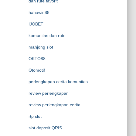
dan rute favorit
hahawin88
IJOBET
komunitas dan rute
mahjong slot
OKTO88
Otomotif
perlengkapan cerita komunitas
review perlengkapan
review perlengkapan cerita
rtp slot
slot deposit QRIS