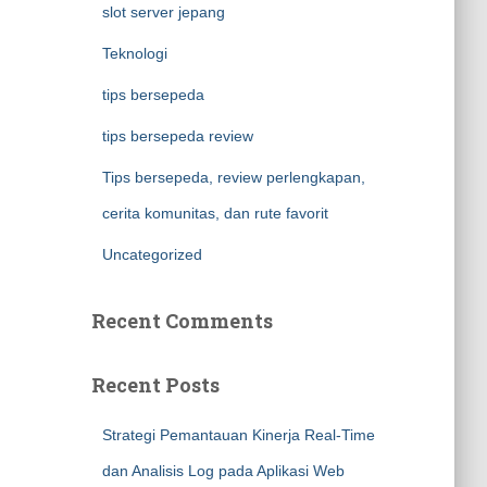
slot server jepang
Teknologi
tips bersepeda
tips bersepeda review
Tips bersepeda, review perlengkapan,
cerita komunitas, dan rute favorit
Uncategorized
Recent Comments
Recent Posts
Strategi Pemantauan Kinerja Real-Time
dan Analisis Log pada Aplikasi Web