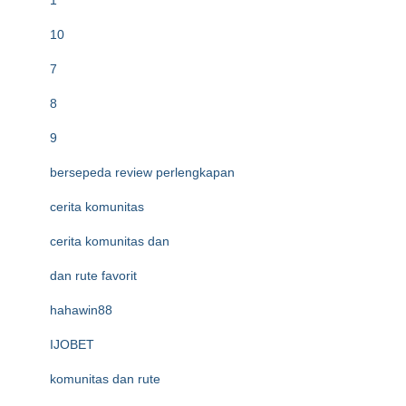
1
10
7
8
9
bersepeda review perlengkapan
cerita komunitas
cerita komunitas dan
dan rute favorit
hahawin88
IJOBET
komunitas dan rute