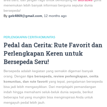
area baru, dan jangan ragu untuk berkunjung ke
alturabike
guna
menemukan lebih banyak informasi berguna seputar dunia
bersepeda!
By
gek4869@gmail.com
,
12 months
ago
PERLENGKAPAN CERITA KOMUNITAS
Pedal dan Cerita: Rute Favorit dan
Perlengkapan Keren untuk
Bersepeda Seru!
Bersepeda adalah kegiatan yang semakin digemari banyak
orang. Dengan
tips bersepeda, review perlengkapan, cerita
komunitas, dan rute favorit
yang tepat, pengalaman bersepeda
bisa jadi lebih mengasyikkan. Dari menjelajahi pemandangan
indah hingga memahami seluk-beluk dunia sepeda, berikut
beberapa hal yang mungkin bisa menginspirasi Anda untuk
mengayuh pedal lebih jauh.