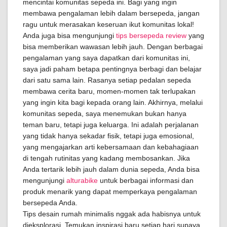
mencintai komunitas sepeda ini. Bagi yang ingin
membawa pengalaman lebih dalam bersepeda, jangan
ragu untuk merasakan keseruan ikut komunitas lokal!
Anda juga bisa mengunjungi
tips bersepeda review
yang
bisa memberikan wawasan lebih jauh. Dengan berbagai
pengalaman yang saya dapatkan dari komunitas ini,
saya jadi paham betapa pentingnya berbagi dan belajar
dari satu sama lain. Rasanya setiap pedalan sepeda
membawa cerita baru, momen-momen tak terlupakan
yang ingin kita bagi kepada orang lain. Akhirnya, melalui
komunitas sepeda, saya menemukan bukan hanya
teman baru, tetapi juga keluarga. Ini adalah perjalanan
yang tidak hanya sekadar fisik, tetapi juga emosional,
yang mengajarkan arti kebersamaan dan kebahagiaan
di tengah rutinitas yang kadang membosankan. Jika
Anda tertarik lebih jauh dalam dunia sepeda, Anda bisa
mengunjungi
alturabike
untuk berbagai informasi dan
produk menarik yang dapat memperkaya pengalaman
bersepeda Anda.
Tips desain rumah minimalis nggak ada habisnya untuk
dieksplorasi. Temukan inspirasi baru setiap hari supaya