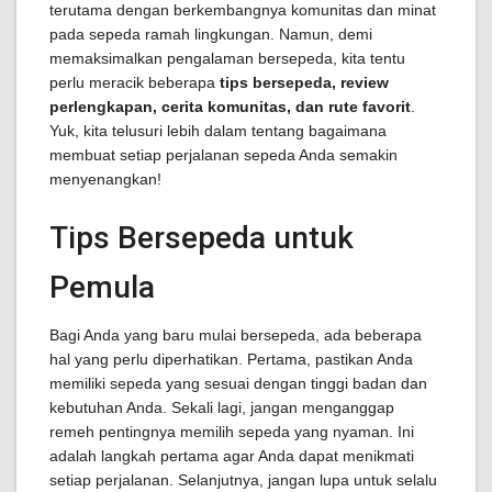
terutama dengan berkembangnya komunitas dan minat
pada sepeda ramah lingkungan. Namun, demi
memaksimalkan pengalaman bersepeda, kita tentu
perlu meracik beberapa
tips bersepeda, review
perlengkapan, cerita komunitas, dan rute favorit
.
Yuk, kita telusuri lebih dalam tentang bagaimana
membuat setiap perjalanan sepeda Anda semakin
menyenangkan!
Tips Bersepeda untuk
Pemula
Bagi Anda yang baru mulai bersepeda, ada beberapa
hal yang perlu diperhatikan. Pertama, pastikan Anda
memiliki sepeda yang sesuai dengan tinggi badan dan
kebutuhan Anda. Sekali lagi, jangan menganggap
remeh pentingnya memilih sepeda yang nyaman. Ini
adalah langkah pertama agar Anda dapat menikmati
setiap perjalanan. Selanjutnya, jangan lupa untuk selalu