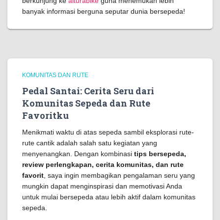
berkunjung ke
alturabike
guna menemukan lebih
banyak informasi berguna seputar dunia bersepeda!
KOMUNITAS DAN RUTE
Pedal Santai: Cerita Seru dari
Komunitas Sepeda dan Rute
Favoritku
Menikmati waktu di atas sepeda sambil eksplorasi rute-
rute cantik adalah salah satu kegiatan yang
menyenangkan. Dengan kombinasi
tips bersepeda,
review perlengkapan, cerita komunitas, dan rute
favorit
, saya ingin membagikan pengalaman seru yang
mungkin dapat menginspirasi dan memotivasi Anda
untuk mulai bersepeda atau lebih aktif dalam komunitas
sepeda.