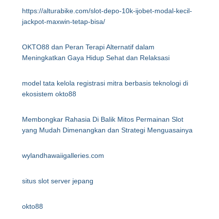
https://alturabike.com/slot-depo-10k-ijobet-modal-kecil-
jackpot-maxwin-tetap-bisa/
OKTO88 dan Peran Terapi Alternatif dalam
Meningkatkan Gaya Hidup Sehat dan Relaksasi
model tata kelola registrasi mitra berbasis teknologi di
ekosistem okto88
Membongkar Rahasia Di Balik Mitos Permainan Slot
yang Mudah Dimenangkan dan Strategi Menguasainya
wylandhawaiigalleries.com
situs slot server jepang
okto88