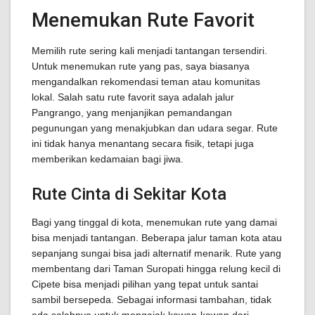
Menemukan Rute Favorit
Memilih rute sering kali menjadi tantangan tersendiri.
Untuk menemukan rute yang pas, saya biasanya
mengandalkan rekomendasi teman atau komunitas
lokal. Salah satu rute favorit saya adalah jalur
Pangrango, yang menjanjikan pemandangan
pegunungan yang menakjubkan dan udara segar. Rute
ini tidak hanya menantang secara fisik, tetapi juga
memberikan kedamaian bagi jiwa.
Rute Cinta di Sekitar Kota
Bagi yang tinggal di kota, menemukan rute yang damai
bisa menjadi tantangan. Beberapa jalur taman kota atau
sepanjang sungai bisa jadi alternatif menarik. Rute yang
membentang dari Taman Suropati hingga relung kecil di
Cipete bisa menjadi pilihan yang tepat untuk santai
sambil bersepeda. Sebagai informasi tambahan, tidak