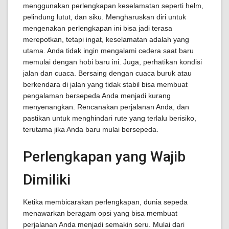
menggunakan perlengkapan keselamatan seperti helm,
pelindung lutut, dan siku. Mengharuskan diri untuk
mengenakan perlengkapan ini bisa jadi terasa
merepotkan, tetapi ingat, keselamatan adalah yang
utama. Anda tidak ingin mengalami cedera saat baru
memulai dengan hobi baru ini. Juga, perhatikan kondisi
jalan dan cuaca. Bersaing dengan cuaca buruk atau
berkendara di jalan yang tidak stabil bisa membuat
pengalaman bersepeda Anda menjadi kurang
menyenangkan. Rencanakan perjalanan Anda, dan
pastikan untuk menghindari rute yang terlalu berisiko,
terutama jika Anda baru mulai bersepeda.
Perlengkapan yang Wajib
Dimiliki
Ketika membicarakan perlengkapan, dunia sepeda
menawarkan beragam opsi yang bisa membuat
perjalanan Anda menjadi semakin seru. Mulai dari