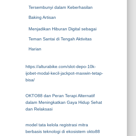
Tersembunyi dalam Keberhasilan
Baking Artisan
Menjadikan Hiburan Digital sebagai
Teman Santai di Tengah Aktivitas
Harian
https://alturabike.com/slot-depo-10k-
ijobet-modal-kecil-jackpot-maxwin-tetap-
bisa/
OKTO88 dan Peran Terapi Alternatif
dalam Meningkatkan Gaya Hidup Sehat
dan Relaksasi
model tata kelola registrasi mitra
berbasis teknologi di ekosistem okto88