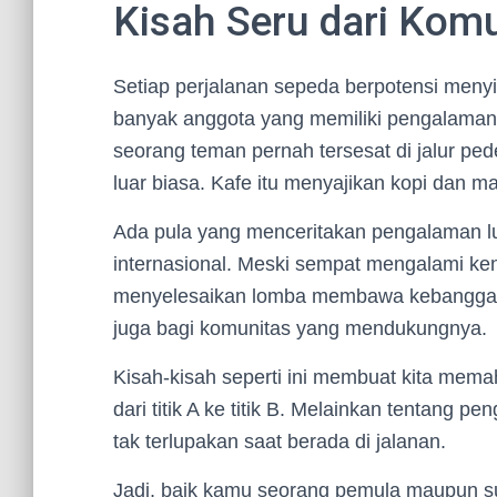
Kisah Seru dari Kom
Setiap perjalanan sepeda berpotensi meny
banyak anggota yang memiliki pengalaman u
seorang teman pernah tersesat di jalur p
luar biasa. Kafe itu menyajikan kopi dan m
Ada pula yang menceritakan pengalaman lu
internasional. Meski sempat mengalami ken
menyelesaikan lomba membawa kebanggaan t
juga bagi komunitas yang mendukungnya.
Kisah-kisah seperti ini membuat kita me
dari titik A ke titik B. Melainkan tentan
tak terlupakan saat berada di jalanan.
Jadi, baik kamu seorang pemula maupun 