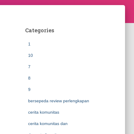
Categories
1
10
7
8
9
bersepeda review perlengkapan
cerita komunitas
cerita komunitas dan