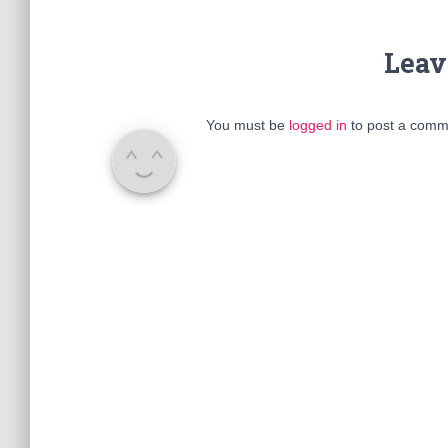
Leav
You must be
logged in
to post a comm