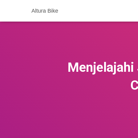
Altura Bike
Menjelajahi 
C