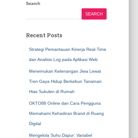
Search
SEARCH
Recent Posts
Strategi Pemantauan Kinerja Real-Time
dan Analisis Log pada Aplikasi Web
Menemukan Ketenangan Jiwa Lewat
Tren Gaya Hidup Berkebun Tanaman
Hias Sukulen di Rumah
OKTO88 Online dan Cara Pengguna
Memahami Kehadiran Brand di Ruang
Digital
Mengelola Suhu Dapur: Variabel